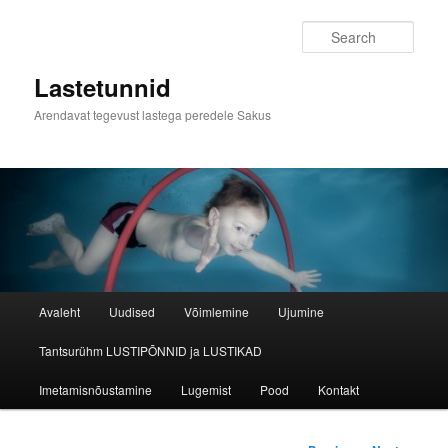
Skip
to
Sear
primary
content
Lastetunnid
Arendavat tegevust lastega peredele Sakus
Main
Avaleht
Uudised
Võimlemine
Ujumine
menu
Tantsurühm LUSTIPÕNNID ja LUSTIKAD
Imetamisnõustamine
Lugemist
Pood
Kontakt
Post