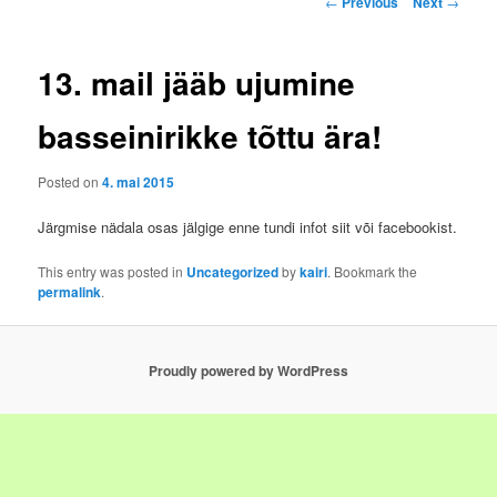
←
Previous
Next
→
navigation
13. mail jääb ujumine
basseinirikke tõttu ära!
Posted on
4. mai 2015
Järgmise nädala osas jälgige enne tundi infot siit või facebookist.
This entry was posted in
Uncategorized
by
kairi
. Bookmark the
permalink
.
Proudly powered by WordPress